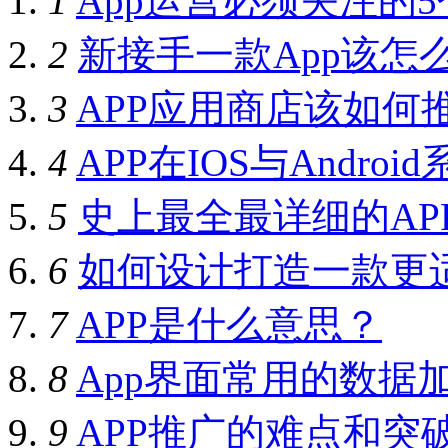
1
App运营必须关注的
2
新接手一款App该怎
3
APP应用商店该如何
4
APP在IOS与Andro
5
史上最全最详细的AP
6
如何设计打造一款更
7
APP是什么意思？
8
App界面常用的数据
9
APP推广的难点和突