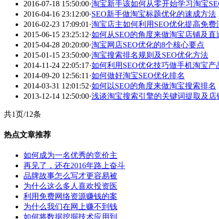
2016-07-18 15:50:00
·
淘宝新手该如何从零开始学习淘宝SE
2016-04-16 23:12:00
·
SEO新手做淘宝标题优化的速成方法
2016-02-23 17:09:01
·
淘宝店主如何利用SEO优化提高免费
2015-06-15 23:25:12
·
如何从SEO的角度来做淘宝店铺及直
2015-04-28 20:20:00
·
淘宝网店SEO优化的8个核心要点
2015-01-15 23:50:00
·
淘宝搜索排名规则及SEO优化方法
2014-11-24 22:05:17
·
如何利用SEO优化技巧做手机淘宝产
2014-09-20 12:56:11
·
如何做好淘宝SEO优化排名
2014-03-31 12:01:52
·
如何以SEO的角度来做淘宝搜索排名
2013-12-14 12:50:00
·
浅谈淘宝搜索引擎的关键词提取及店
共1页/12条
热点文章推荐
如何成为一名优秀的竞价主
再见了，还在2016年路上奋斗
品牌故事怎么写才更容易被
为什么这么多人喜欢投资医
利用免费网络资源赚钱的案
为什么我们在网上赚不到钱
如何将数据挖掘技术应用到