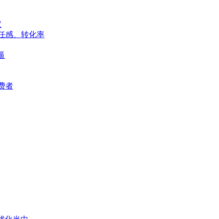
议
任感、转化率
逼
费者