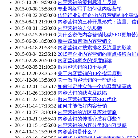
2015-10-20 19:59:00
·
内容营销的策划标准与反思
2015-09-08 15:58:00
·
专业网络写手如何做内容营销
2015-08-22 20:50:00
·
传统行业进行企业内容营销的8个建
2015-08-11 21:10:00
·
内容营销的三种开展形式：流量、信
2015-08-01 12:20:00
·
内容营销的方法步骤
2015-07-15 20:10:00
·
为什么说做内容营销比做SEO更加苦
2015-06-26 18:50:00
·
新手该如何做内容营销？
2015-03-18 21:58:53
·
内容营销对搜索排名及流量的影响
2015-03-04 22:36:12
·
2015年企业内容营销的重点将移向消
2015-02-28 20:50:00
·
内容营销概念的深度解读
2015-02-05 21:10:39
·
做内容营销的10个要点
2014-12-20 23:35:29
·
关于内容营销的10个指导原则
2014-12-06 13:58:00
·
关于做内容营销的一些建议
2014-12-01 15:35:17
·
如何制定并实施一个内容营销策略
2014-11-26 13:10:38
·
内容营销的缺点及缺陷
2014-11-22 11:59:31
·
做内容营销离不开SEO优化
2014-11-14 17:13:32
·
如何才能做好内容营销
2014-10-27 13:10:19
·
内容营销的误区及应对策略
2014-10-21 10:55:40
·
内容营销的传播介质有哪些？
2014-10-15 14:56:00
·
内容营销的内容分类和内容灵感
2014-10-13 15:39:08
·
内容营销是什么？