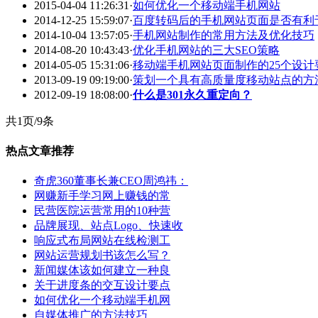
2015-04-04 11:26:31
·
如何优化一个移动端手机网站
2014-12-25 15:59:07
·
百度转码后的手机网站页面是否有利于
2014-10-04 13:57:05
·
手机网站制作的常用方法及优化技巧
2014-08-20 10:43:43
·
优化手机网站的三大SEO策略
2014-05-05 15:31:06
·
移动端手机网站页面制作的25个设计
2013-09-19 09:19:00
·
策划一个具有高质量度移动站点的方
2012-09-19 18:08:00
·
什么是301永久重定向？
共1页/9条
热点文章推荐
奇虎360董事长兼CEO周鸿祎：
网赚新手学习网上赚钱的常
民营医院运营常用的10种营
品牌展现、站点Logo、快速收
响应式布局网站在线检测工
网站运营规划书该怎么写？
新闻媒体该如何建立一种良
关于进度条的交互设计要点
如何优化一个移动端手机网
自媒体推广的方法技巧