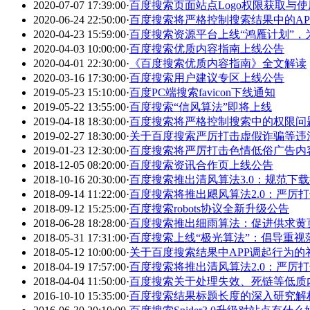
2020-07-07 17:39:00
·
百度搜索页面站点Logo权限获取与
2020-06-24 22:50:00
·
百度搜索将严格控制搜索结果中的AP
2020-04-23 15:59:00
·
百度搜索资源平台上线“鸿雁计划”
2020-04-03 10:00:00
·
百度搜索优质内容指南上线公告
2020-04-01 22:30:00
·
《百度搜索优质内容指南》全文解读
2020-03-16 17:30:00
·
百度搜索用户建议专区上线公告
2019-05-23 15:10:00
·
百度PC端搜索favicon下线通知
2019-05-22 13:55:00
·
百度搜索“信风算法”即将上线
2019-04-18 18:30:00
·
百度搜索将严格控制搜索中的权限问
2019-02-27 18:30:00
·
关于百度搜索严厉打击虚假诈骗等违
2019-01-23 12:30:00
·
百度搜索将严厉打击色情低俗广告内
2018-12-05 08:20:00
·
百度搜索资讯合作页上线公告
2018-10-16 20:30:00
·
百度搜索推出清风算法3.0：规范下
2018-09-14 11:22:00
·
百度搜索将推出飓风算法2.0：严厉
2018-09-12 15:25:00
·
百度搜索robots协议全新升级公告
2018-06-28 18:28:00
·
百度搜索推出细雨算法：促进供求黄
2018-05-31 17:31:00
·
百度搜索上线“极光算法”：倡导重视
2018-05-12 10:00:00
·
关于百度搜索结果中APP调起行为的
2018-04-19 17:57:00
·
百度搜索将推出清风算法2.0：严厉
2018-04-04 11:50:00
·
百度搜索关于处理失效、死链等低质
2016-10-10 15:35:00
·
百度搜索结果标题长度的深入研究解