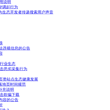
使用说明
P调起行为
，为生态开发者传递搜索用户声音
题
法违规信息的公告
容
载行业生态
打击恶劣采集行为
页类站点生态健康发展
落地页时间规范
补充说明
打击欺骗下载
内容的公告
析