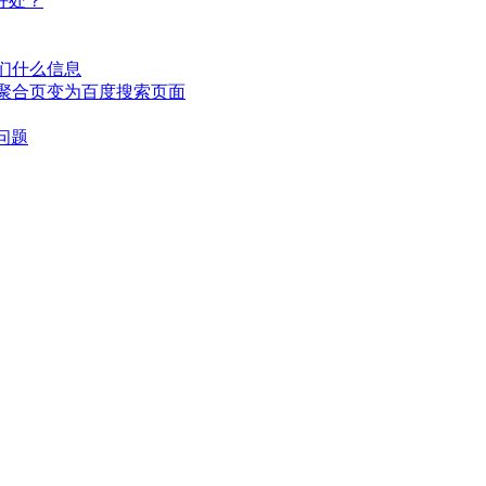
么好处？
们什么信息
聚合页变为百度搜索页面
问题