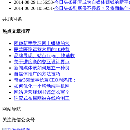
2014-08-29 11:56:53
·
今日头条能否成为自媒体赚钱的新平
2014-06-26 10:59:51
·
今日头条到底侵不侵权？又将面临什
共1页/4条
热点文章推荐
网赚新手学习网上赚钱的常
民营医院运营常用的10种营
品牌展现、站点Logo、快速收
关于进度条的交互设计要点
新闻媒体该如何建立一种良
自媒体推广的方法技巧
奇虎360董事长兼CEO周鸿祎：
如何优化一个移动端手机网
网站运营规划书该怎么写？
响应式布局网站在线检测工
网站导航
关注微信公众号